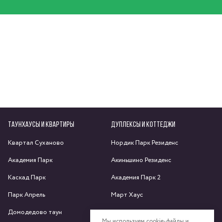
ТАУНХАУСЫ И КВАРТИРЫ
ДУПЛЕКСЫ И КОТТЕДЖИ
Квартал Суханово
Нордик Парк Резиденс
Академия Парк
Акиньшино Резиденс
Каскад Парк
Академия Парк 2
Парк Апрель
Март Хаус
Домодедово таун
Яхрома парк
Мы используем cookie-файлы и