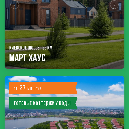
КИЕВСКОЕ ШОССЕ , 25 КМ
Март Хаус
27
от
млн руб.
Готовые коттеджи у воды