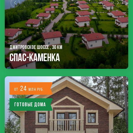
ДМИТРОВСКОЕ ШОССЕ , 30 КМ
Спас-Каменка
24
от
млн руб.
Готовые дома