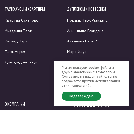
ТАУНХАУСЫ И КВАРТИРЫ
ДУПЛЕКСЫ И КОТТЕДЖИ
Квартал Суханово
Нордик Парк Резиденс
Академия Парк
Акиньшино Резиденс
Каскад Парк
Академия Парк 2
Парк Апрель
Март Хаус
Домодедово таун
Яхрома парк
Мы используем cookie-файлы и
другие аналогичные технологии.
Спас-Каменка
Оставаясь на нашем сайте, Вы не
возражаете против использования
Федоскино Парк
этих технологий.
Подтверждаю
О КОМПАНИИ
+7 (495) 222-58-58
Сайт компании
Девелоперский консалтинг