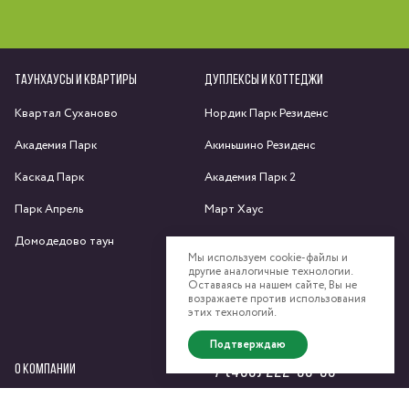
ТАУНХАУСЫ И КВАРТИРЫ
ДУПЛЕКСЫ И КОТТЕДЖИ
Квартал Суханово
Нордик Парк Резиденс
Академия Парк
Акиньшино Резиденс
Каскад Парк
Академия Парк 2
Парк Апрель
Март Хаус
Домодедово таун
Яхрома парк
Мы используем cookie-файлы и
другие аналогичные технологии.
Спас-Каменка
Оставаясь на нашем сайте, Вы не
возражаете против использования
Федоскино Парк
этих технологий.
Подтверждаю
О КОМПАНИИ
+7 (495) 222-58-58
Сайт компании