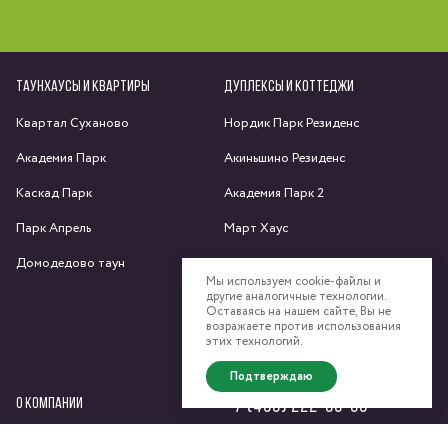
ТАУНХАУСЫ И КВАРТИРЫ
ДУПЛЕКСЫ И КОТТЕДЖИ
Квартал Суханово
Нордик Парк Резиденс
Академия Парк
Акиньшино Резиденс
Каскад Парк
Академия Парк 2
Парк Апрель
Март Хаус
Домодедово таун
Яхрома парк
Мы используем cookie-файлы и
другие аналогичные технологии.
Спас-Каменка
Оставаясь на нашем сайте, Вы не
возражаете против использования
Федоскино Парк
этих технологий.
Подтверждаю
О КОМПАНИИ
+7 (495) 222-58-58
Сайт компании