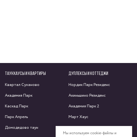
ТАУНХАУСЫ И КВАРТИРЫ
ДУПЛЕКСЫ И КОТТЕДЖИ
Квартал Суханово
Нордик Парк Резиденс
Академия Парк
Акиньшино Резиденс
Каскад Парк
Академия Парк 2
Парк Апрель
Март Хаус
Домодедово таун
Яхрома парк
Мы используем cookie-файлы и