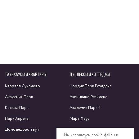
ТАУНХАУСЫ И КВАРТИРЫ
ДУПЛЕКСЫ И КОТТЕДЖИ
Квартал Суханово
Нордик Парк Резиденс
Академия Парк
Акиньшино Резиденс
Каскад Парк
Академия Парк 2
Парк Апрель
Март Хаус
Домодедово таун
Яхрома парк
Мы используем cookie-файлы и