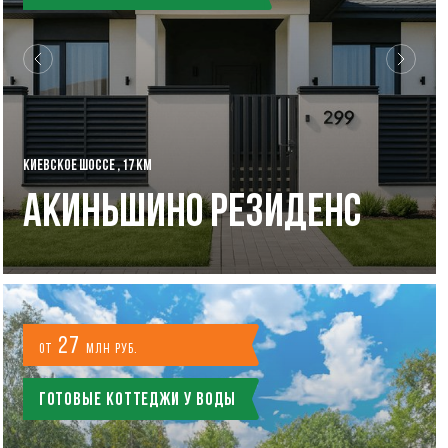
КИЕВСКОЕ ШОССЕ , 17 КМ
Акиньшино Резиденс
27
от
млн руб.
Готовые коттеджи у воды