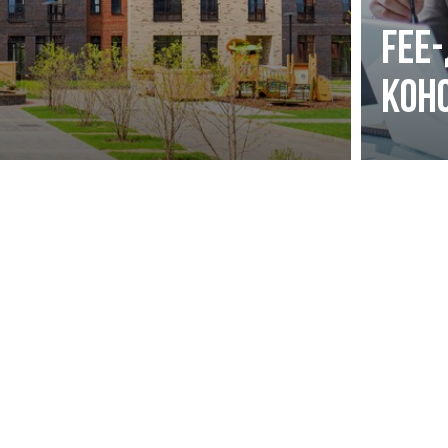
Fee
кон