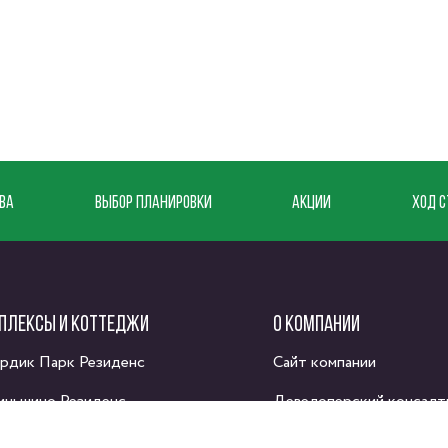
ВА
ВЫБОР ПЛАНИРОВКИ
АКЦИИ
ХОД С
ПЛЕКСЫ И КОТТЕДЖИ
О КОМПАНИИ
рдик Парк Резиденс
Сайт компании
иньшино Резиденс
Девелоперский консалт
адемия Парк 2