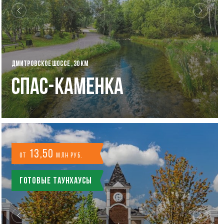
ДМИТРОВСКОЕ ШОССЕ , 30 КМ
Спас-Каменка
13,50
от
млн руб.
Готовые таунхаусы