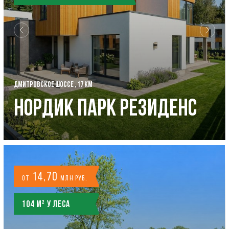
ДМИТРОВСКОЕ ШОССЕ , 17 КМ
Нордик Парк Резиденс
14,70
от
млн руб.
104 м² у леса