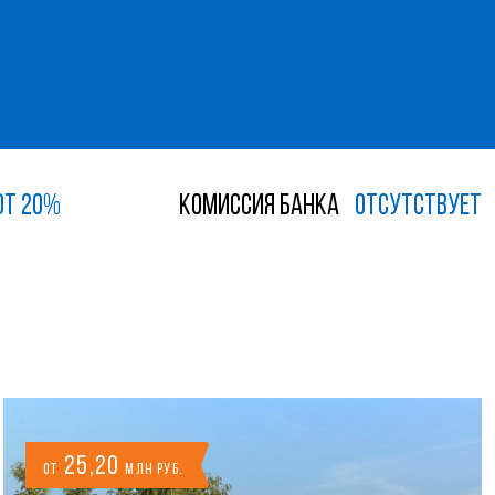
от 20%
Комиссия банка
ОТСУТСТВУЕТ
25,20
от
млн руб.